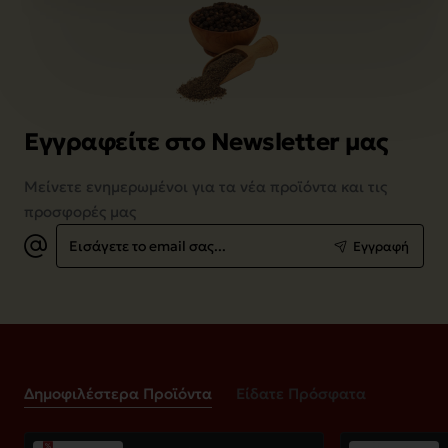
Εγγραφείτε στο Newsletter μας
Μείνετε ενημερωμένοι για τα νέα προϊόντα και τις
προσφορές μας
Εισάγετε
Εγγραφή
το
email
σας...
Δημοφιλέστερα Προϊόντα
Είδατε Πρόσφατα