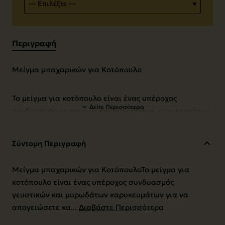
Περιγραφή
Μείγμα μπαχαρικών για Κοτόπουλο
Το μείγμα για κοτόπουλο είναι ένας υπέροχος
συνδυασμός γευστικών και μυρωδάτων καρυκευμάτων
για να απογειώσετε και να αναδείξετε την γεύση του
κοτόπουλου όπως κι αν προτιμήσετε να το
Σύντομη Περιγραφή
μαγειρέψετε. Ταιριάζει και δίνει εξαίσιο αποτέλεσμα
σε όλες τις συνταγές πουλερικών. Δοκιμάστε το μείγμα
Μείγμα μπαχαρικών για ΚοτόπουλοΤο μείγμα για
για κοτόπουλο στις συνταγές των πουλερικών και θα
κοτόπουλο είναι ένας υπέροχος συνδυασμός
διαπιστώσετε ότι είναι τόσο γευστικό και ευωδιαστό,
γευστικών και μυρωδάτων καρυκευμάτων για να
που κυριολεκτικά δεν χρειάζεται να προσθέσετε άλλο
απογειώσετε κα...
Διαβάστε Περισσότερα
καρύκευμα σε αυτές.