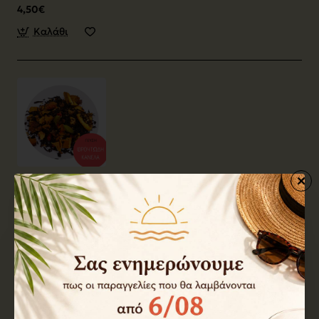
4,50€
Καλάθι
p040007
Διαθέσιμο
Μαύρο τσάι Ηφαίστειο 100 γρ
4,50€
Καλάθι
Έχετε φτάσει στο τέλος της λίστας