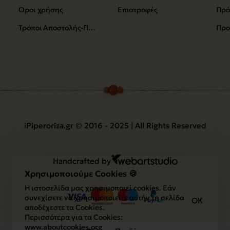
Όροι χρήσης
Επιστροφές
Τρόποι Αποστολής-Πληρωμής
Προ
iPiperoriza.gr © 2016 - 2025 | All Rights Reserved
Handcrafted by
Χρησιμοποιούμε Cookies 🍪
Η ιστοσελίδα μας χρησιμοποιεί cookies. Εάν
συνεχίσετε να χρησιμοποιείτε αυτήν τη σελίδα
OK
αποδέχεστε τα Cookies.
Περισσότερα για τα Cookies:
www.aboutcookies.org