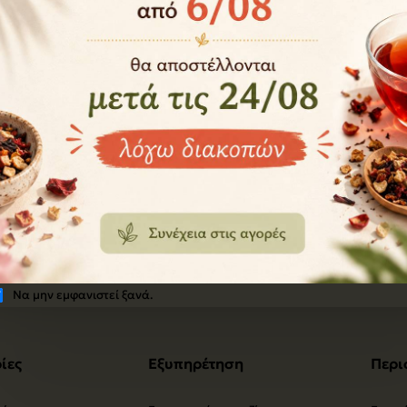
Ζελατίνη Ζωική Σε
Μανδραγόρας ρίζα
Σκόνη - Κολλαγόνο
50 γρ
4,10€
12,00€
Να μην εμφανιστεί ξανά.
ίες
Εξυπηρέτηση
Περι