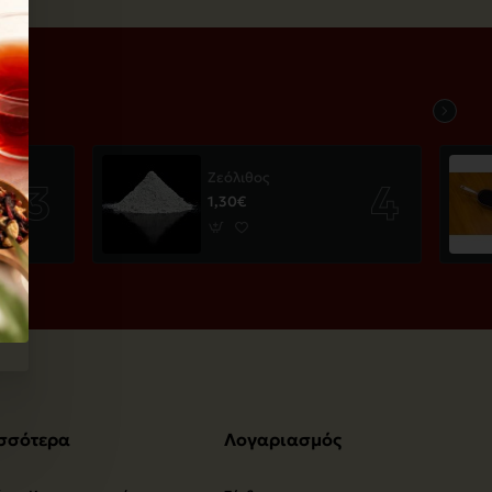
Ζεόλιθος
1,30€
σσότερα
Λογαριασμός