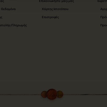
μάς
Επικοινωνήστε μαζί μας
Ευρετ
 δεδομένα
Χάρτης Ιστοτόπου
Αγο
ης
Επιστροφές
Πρό
οστολής-Πληρωμής
Προ