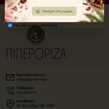
Να μην εμφανιστεί ξανά.
Έχετε Ερωτήσεις;
info@ipiperoriza.gr
Τηλέφωνο
210 5691701
Διεύθυνση
Ελ. Βενιζέλου 146, 12351