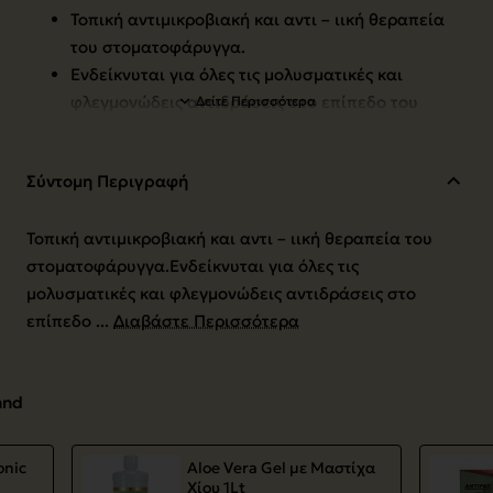
Τοπική αντιμικροβιακή και αντι – ιική θεραπεία
του στοματοφάρυγγα.
Ενδείκνυται για όλες τις μολυσματικές και
φλεγμονώδεις αντιδράσεις στο επίπεδο του
στοματοφάρυγγα και του λάρυγγα.
Συσκευασία: 42 δισκία
Σύντομη Περιγραφή
To
SOPAIN
PLUS
περιέχει
:
Τοπική αντιμικροβιακή και αντι – ιική θεραπεία του
στοματοφάρυγγα.Ενδείκνυται για όλες τις
Βακιτρακίνη - BACITRACIN
μολυσματικές και φλεγμονώδεις αντιδράσεις στο
επίπεδο ...
Διαβάστε Περισσότερα
Η βακιτρακίνη (bacitracin) είναι ένα αντιβιοτικό που
χρησιμοποιείται για την θεραπευτική αντιμετώπιση
and
σταφυλοκοκκικών λοιμώξεων.
onic
Aloe Vera Gel με Μαστίχα
Λυσοζύμη - LYSOZYME HYDROCHLORIDE
Χίου 1Lt