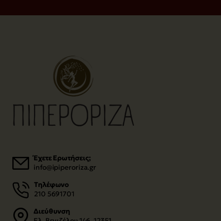
Έχετε Ερωτήσεις;
info@ipiperoriza.gr
Τηλέφωνο
210 5691701
Διεύθυνση
Ελ. Βενιζέλου 146, 12351