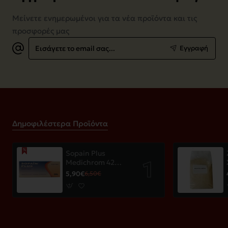
Μείνετε ενημερωμένοι για τα νέα προϊόντα και τις
προσφορές μας
Εισάγετε
Εγγραφή
το
email
σας...
Δημοφιλέστερα Προϊόντα
Sopain Plus
Medichrom 42
παστίλιες
5,90€
6,50€