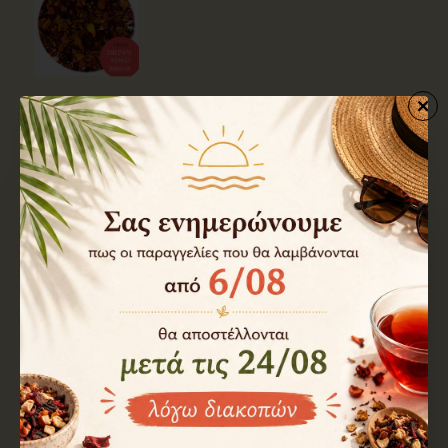
p040162
Διαθέσιμο
Τσάι Φρούτων Κόκκινες Καρδιές 100 γρ
4,50€
Καλάθι
p040159
Διαθέσιμο
Τσάι Φρούτων Αρχοντικό 100 γρ