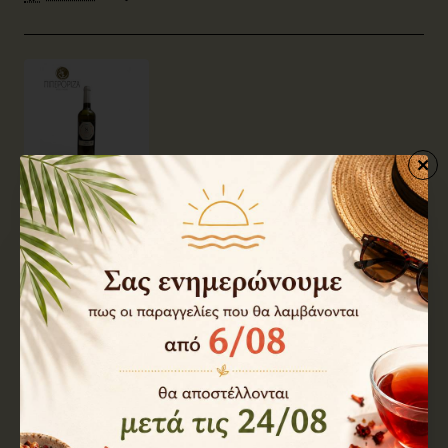
433fe
Διαθέσιμο
Κρασί Λευκός Αθήρι 8 Αέρηδες ΒΙΟ 750ml
10,90€
Καλάθι