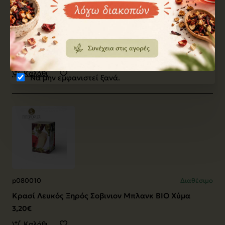
2e43b
Διαθέσιμο
Κρασί Λευκός Ξηρός Μαλαγουζιά KOSMIMA 750ml
7,90€
Καλάθι
Να μην εμφανιστεί ξανά.
p080010
Διαθέσιμο
Κρασί Λευκός Ξηρός Σοβινιον Μπλανκ ΒΙΟ Χύμα
3,20€
Καλάθι