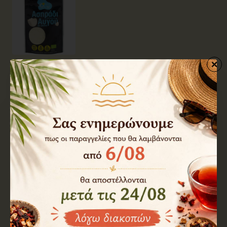
p061104
Διαθέσιμο
Ασπράδι Αυγού Αλμπουμίνη 50γρ
5,60€
Καλάθι
p000063
Διαθέσιμο