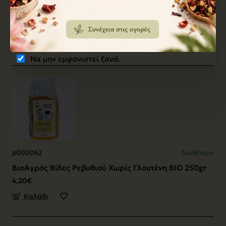
ΒιοΑγρός Βίδες Κόκκινης Φακής Χωρίς Γλουτένη ΒΙΟ
250gr
4,20€
Καλάθι
Να μην εμφανιστεί ξανά.
p000062
Διαθέσιμο
ΒιοΑγρός Βίδες Ρεβυθιού Χωρίς Γλουτένη ΒΙΟ 250gr
4,20€
Καλάθι