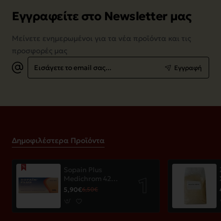
Εγγραφείτε στο Newsletter μας
Μείνετε ενημερωμένοι για τα νέα προϊόντα και τις
προσφορές μας
Εισάγετε
Εγγραφή
το
email
σας...
Δημοφιλέστερα Προϊόντα
Sopain Plus
Medichrom 42
παστίλιες
5,90€
6,50€